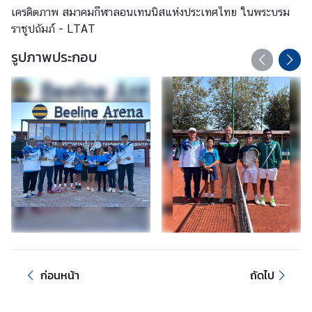
H
เครดิตภาพ สมาคมกีฬาลอนเทนนิสแห่งประเทศไทย ในพระบรม
A
ราชูปถัมภ์ - LTAT
I
รูปภาพประกอบ
L
A
N
D
N
O
W
ข้
อ
มู
ล
สำ
ห
ก่อนหน้า
ถัดไป
รั
บ