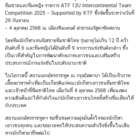
ทีมชายและทีมหญิง รายการ ATF 12U Intercontinental Team
Competition 2025 – Supported by KTF ซึ่งจัดขึ้นระหว่างวันที่
วั
29 กันยายน
น
– 4 ตุลาคม 2568 ณ เมืองชิมเคนต์ สาธารณรัฐคาซัคสถาน
เ
โดยทีมนักกีฬาเทนนิสชายทีมชาติไทย รุ่นอายุไม่เกิน 12 ปี คว้า
ว
อันดับที่ 6 และทีมหญิงได้อันดับที่ 9 จากการแข่งขันดังกล่าว ซึ่ง
ล
เป็นเวทีสำคัญในการพัฒนาศักยภาพเยาวชนและเสริมสร้าง
า
ประสบการณ์การแข่งขันในระดับนานาชาติ
ทำ
ก
ในโอกาสนี้ สถานเอกอัครราชทูต ณ กรุงอัสตานา ได้เป็นเจ้าภาพ
า
เลี้ยงอาหารค่ำเพื่อเป็นเกียรติแก่คณะนักกีฬาเยาวชนทีมชาติไทย
ร
และเจ้าหน้าที่ทีมชาติไทย เมื่อวันที่ 4 ตุลาคม 2568 เพื่อแสดง
วั
ความยินดีและให้กำลังใจแก่นักกีฬาเยาวชนไทยที่สร้างชื่อเสียงให้
น
กับประเทศ
ห
ยุ
สถานเอกอัครราชทูตฯ ขอชื่นชมความมุ่งมั่นตั้งใจของนักกีฬา
ด
เยาวชนทุกคน และขออวยพรให้ประสบความสำเร็จยิ่งขึ้นในเส้น
ทางนักกีฬาอาชีพต่อไป
T