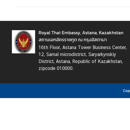
t
a
c
t
u
Royal Thai Embassy, Astana, Kazakhstan
s
สถานเอกอัครราชทูต ณ กรุงอัสตานา
16th Floor, Astana Tower Business Center,
W
12, Samal microdistrict, Saryarkynskiy
o
District, Astana, Republic of Kazakhstan,
r
zipcode 010000.
k
i
n
Cop
g
H
o
u
r
s