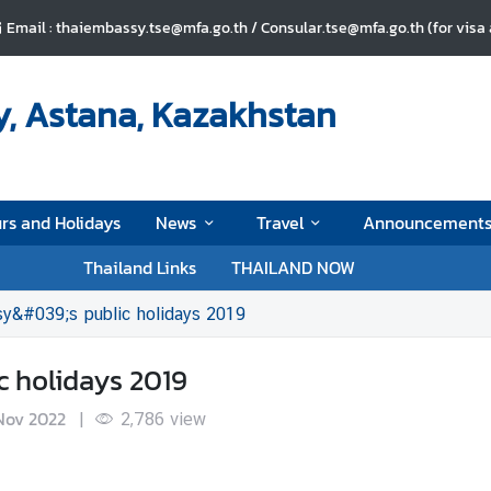
Email : thaiembassy.tse@mfa.go.th / Consular.tse@mfa.go.th (for visa
, Astana, Kazakhstan
rs and Holidays
News
Travel
Announcement
Thailand Links
THAILAND NOW
y&#039;s public holidays 2019
 holidays 2019
Nov 2022
|
2,786
view