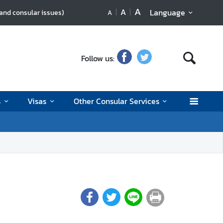
A
A
Language
 and consular issues)
A
Follow us:
s
Visas
Other Consular Services