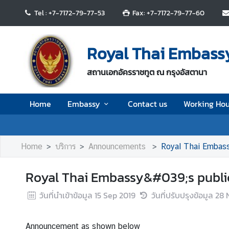
Tel : +7-7172-79-77-53
Fax: +7-7172-79-77-60
H
o
Royal Thai Embassy
m
e
สถานเอกอัครราชทูต ณ กรุงอัสตานา
E
Home
Embassy
Contact us
Working Hou
m
b
a
s
Home
บริการ
Announcements
Royal Thai Embass
s
y
Royal Thai Embassy&#039;s public
วันที่นำเข้าข้อมูล
15 Sep 2019
วันที่ปรับปรุงข้อมูล
28 
C
o
n
Announcement as shown below